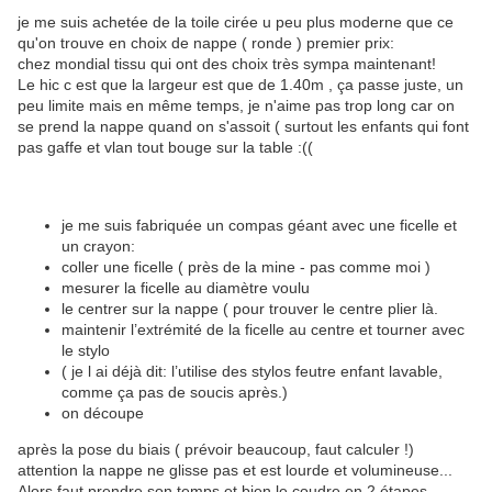
je me suis achetée de la toile cirée u peu plus moderne que ce
qu'on trouve en choix de nappe ( ronde ) premier prix:
chez mondial tissu qui ont des choix très sympa maintenant!
Le hic c est que la largeur est que de 1.40m , ça passe juste, un
peu limite mais en même temps, je n'aime pas trop long car on
se prend la nappe quand on s'assoit ( surtout les enfants qui font
pas gaffe et vlan tout bouge sur la table :((
je me suis fabriquée un compas géant avec une ficelle et
un crayon:
coller une ficelle ( près de la mine - pas comme moi )
mesurer la ficelle au diamètre voulu
le centrer sur la nappe ( pour trouver le centre plier là.
maintenir l’extrémité de la ficelle au centre et tourner avec
le stylo
( je l ai déjà dit: l’utilise des stylos feutre enfant lavable,
comme ça pas de soucis après.)
on découpe
après la pose du biais ( prévoir beaucoup, faut calculer !)
attention la nappe ne glisse pas et est lourde et volumineuse...
Alors faut prendre son temps et bien le coudre en 2 étapes