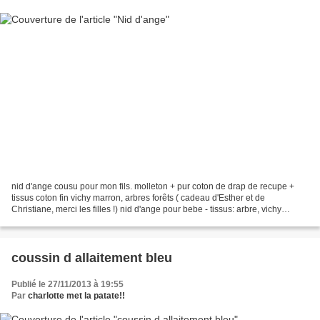
nid d'ange cousu pour mon fils. molleton + pur coton de drap de recupe +
tissus coton fin vichy marron, arbres forêts ( cadeau d'Esther et de
Christiane, merci les filles !) nid d'ange pour bebe - tissus: arbre, vichy
marron nid d'ange pour bebe - tissus:...
coussin d allaitement bleu
Publié le 27/11/2013 à 19:55
Par
charlotte met la patate!!