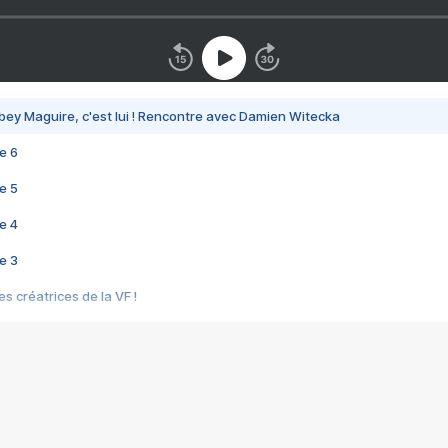
bey Maguire, c'est lui ! Rencontre avec Damien Witecka
e 6
e 5
e 4
e 3
s créatrices de la VF !
e 2
e 1
e Mektoub My Love arrive enfin ! Rencontre avec Shaïn Boumedine et Sal
i : après Toni en famille