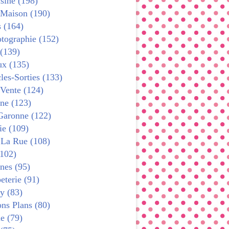
sine (198)
 Maison (190)
s (164)
tographie (152)
 (139)
x (135)
les-Sorties (133)
 Vente (124)
ne (123)
Garonne (122)
ie (109)
 La Rue (108)
102)
nes (95)
terie (91)
y (83)
ns Plans (80)
e (79)