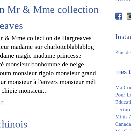
on Mr & Mme collection
reaves
Inst
ieur madame sur charlotteblablablog
Plus de
Madame magie madame princesse
é monsieur bonhomme de neige
mes 
oum monsieur rigolo monsieur grand
eur monsieur à l'envers monsieur méli
Ma Cou
hipie monsieur...
Pour Le
Éducati
TE
Lecture
Minis A
hinois
Canada