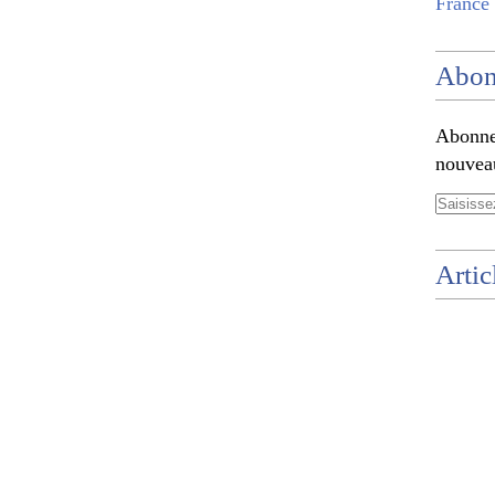
France 
Abon
Abonnez
nouveau
Artic