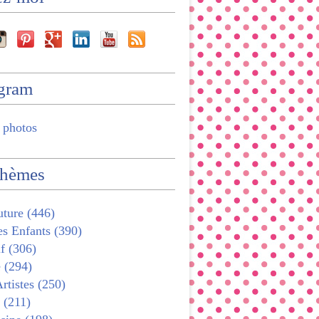
agram
 photos
thèmes
ture (446)
s Enfants (390)
f (306)
 (294)
rtistes (250)
 (211)