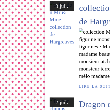
3 juil.
collecti
de Harg
figurine mons
figurines : 
madame beaut
monsieur atch
monsieur terr
mélo madame c
LIRE LA SUI
2 juil.
Dragon c