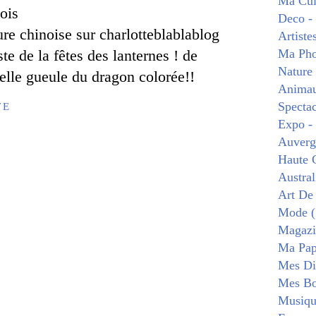
Ma Cui
Deco -
re chinoise sur charlotteblablablog
Artiste
ste de la fêtes des lanternes ! de
Ma Pho
Nature
elle gueule du dragon colorée!!
Animau
Spectac
TE
Expo -
Auverg
Haute 
Austral
Art De
Mode (
Magazi
Ma Pape
Mes Di
Mes Bo
Musiqu