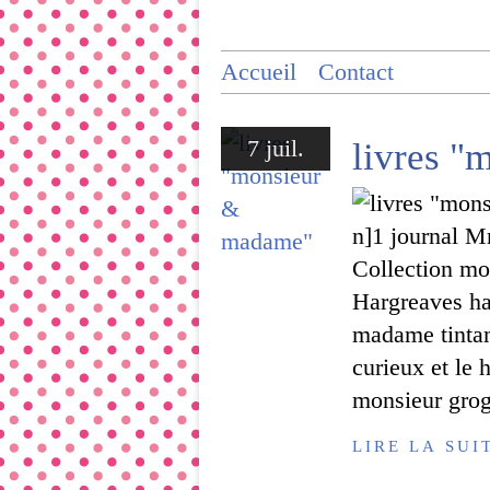
Accueil
Contact
7 juil.
livres 
n]1 journal M
Collection m
Hargreaves ha
madame tintam
curieux et le
monsieur grog
LIRE LA SUI