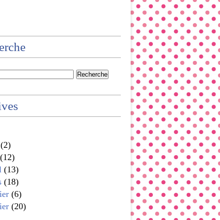
erche
ives
(2)
(12)
l
(13)
s
(18)
ier
(6)
ier
(20)