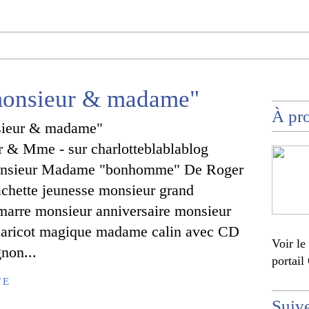
"monsieur & madame"
À pr
r & Mme - sur charlotteblablablog
onsieur Madame "bonhomme" De Roger
chette jeunesse monsieur grand
arre monsieur anniversaire monsieur
 haricot magique madame calin avec CD
Voir le
non...
portail
TE
Suiv