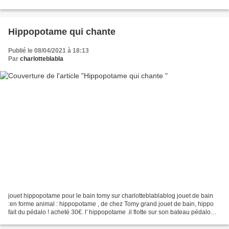
surtout pour les chaussures!...
Hippopotame qui chante
Publié le 08/04/2021 à 18:13
Par
charlotteblabla
jouet hippopotame pour le bain tomy sur charlotteblablablog jouet de bain
:en forme animal : hippopotame , de chez Tomy grand jouet de bain, hippo
fait du pédalo ! acheté 30€. l' hippopotame .il flotte sur son bateau pédalo
N°5!. tu peux le diriger avec...