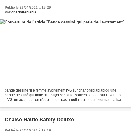
Publié le 23/04/2021 à 15:29
Par
charlotteblabla
bande dessiné fille femme avortement IVG sur charlotteblablablog une
bande dessiné qui traite d'un sujet sensible, souvent tabou . sur l'avortement
, IVG. un acte que l'on n'oublie pas, pas anodin, qui peut rester traumatisant.
ce livre relate le vécu...
Chaise Haute Safety Deluxe
Publié le 23/04/2021 à 12:19