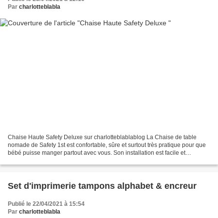
Par
charlotteblabla
Chaise Haute Safety Deluxe sur charlotteblablablog La Chaise de table
nomade de Safety 1st est confortable, sûre et surtout très pratique pour que
bébé puisse manger partout avec vous. Son installation est facile et
sécurisée grâce à ses deux verrous...
Set d'imprimerie tampons alphabet & encreur
Publié le 22/04/2021 à 15:54
Par
charlotteblabla