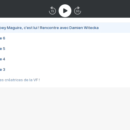
bey Maguire, c'est lui ! Rencontre avec Damien Witecka
e 6
e 5
e 4
e 3
s créatrices de la VF !
e 2
e 1
e Mektoub My Love arrive enfin ! Rencontre avec Shaïn Boumedine et Sal
i : après Toni en famille