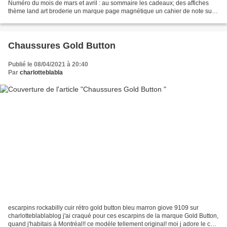
Numéro du mois de mars et avril : au sommaire les cadeaux; des affiches
thème land art broderie un marque page magnétique un cahier de note sur
nos nuits articles sur : katherine pancol,...
Chaussures Gold Button
Publié le 08/04/2021 à 20:40
Par
charlotteblabla
escarpins rockabilly cuir rétro gold button bleu marron giove 9109 sur
charlotteblablablog j'ai craqué pour ces escarpins de la marque Gold Button,
quand j'habitais à Montréal!! ce modèle tellement original! moi j adore le cuir