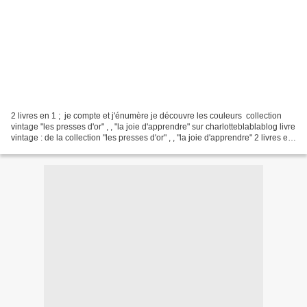
2 livres en 1 ; je compte et j'énumère je découvre les couleurs collection
vintage "les presses d'or" , , "la joie d'apprendre" sur charlotteblablablog livre
vintage : de la collection "les presses d'or" , , "la joie d'apprendre" 2 livres en
1 ; je...