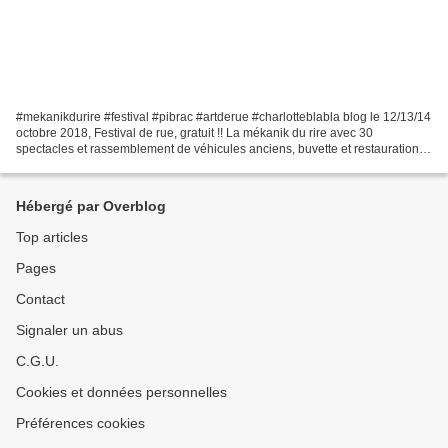
#mekanikdurire #festival #pibrac #artderue #charlotteblabla blog le 12/13/14
octobre 2018, Festival de rue, gratuit !! La mékanik du rire avec 30
spectacles et rassemblement de véhicules anciens, buvette et restauration
sur place pour faire du bénévolat...
Hébergé par Overblog
Top articles
Pages
Contact
Signaler un abus
C.G.U.
Cookies et données personnelles
Préférences cookies