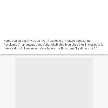
4eme #salon des #livres au #vert #ecologie et #nature #bouconne
#occitanie #mahautegaronne #charlotteblabla blog Vous êtes invités pour le
4ème salon du livre au vert dans la forêt de Bouconne "Le dimanche 14
octobre 2018, est organisé le Salon du Livre...