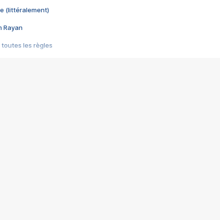
e (littéralement)
im Rayan
 toutes les règles
s les jeux vidéo
us choquant de Rockstar ? - Le scandale BULLY
e plus moche de Steam
du RÊVE tourne au CAUCHEMAR
pendant 8 heures
it… à tort
umiliés par un jeu vidéo
ire - Final Fantasy 8
ti un empire - Age of Empires