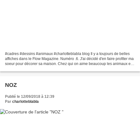
#cadres #dessins #animaux #charlotteblabla blog Il y a toujours de belles
affiches dans le Flow Magazine. Numéro .6. J'ai décidé d'en faire profiter ma
soeur pour décorer sa maison. Chez qui on aime beaucoup les animaux et
vivre en pleine nature. Affiches...
NOZ
Publié le 12/09/2018 à 12:39
Par
charlotteblabla