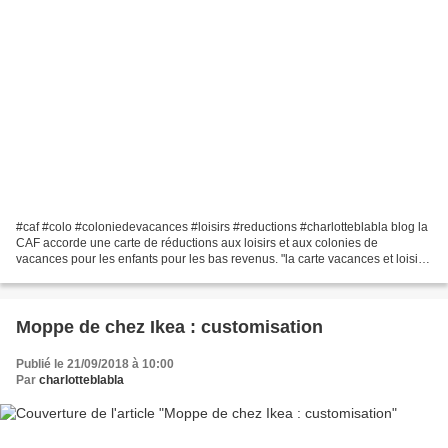
#caf #colo #coloniedevacances #loisirs #reductions #charlotteblabla blog la
CAF accorde une carte de réductions aux loisirs et aux colonies de
vacances pour les enfants pour les bas revenus. "la carte vacances et loisirs"
: faut la demander à la CAF....
Moppe de chez Ikea : customisation
Publié le 21/09/2018 à 10:00
Par
charlotteblabla