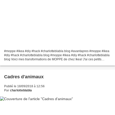
#moppe #ikea #diy #hack #charlotteblabla blog #avantapres #moppe #ikea
#diy #hack #charlotteblabla blog #moppe #ikea #diy #hack #charlotteblabla
blog Voici mes transformations de MOPPE de chez Ikea! J'ai ces petits
meubles de rangements de bureau / accessoires...
Cadres d'animaux
Publié le 18/09/2018 à 12:56
Par
charlotteblabla