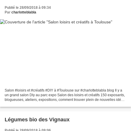
Publié le 28/09/2018 à 09:34
Par
charlotteblabla
Salon #loisirs et #créatifs #DIY à #Toulouse sur #charlotteblabla blog Il y a
un grand salon DIy au parc expo Salon des loisirs et créatifs 150 exposants,
blogueuses, ateliers, expositions, comment trouver plein de nouvelles idées,
du matériel, de nouvelles...
Légumes bio des Vignaux
Publié le 28/09/2018 à 09:06