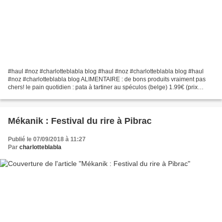
#haul #noz #charlotteblabla blog #haul #noz #charlotteblabla blog #haul
#noz #charlotteblabla blog ALIMENTAIRE : de bons produits vraiment pas
chers! le pain quotidien : pata à tartiner au spéculos (belge) 1.99€ (prix
11.25$) , détail composition gateaux...
Mékanik : Festival du rire à Pibrac
Publié le 07/09/2018 à 11:27
Par
charlotteblabla