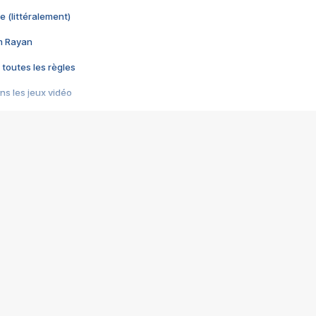
e (littéralement)
im Rayan
 toutes les règles
s les jeux vidéo
us choquant de Rockstar ? - Le scandale BULLY
e plus moche de Steam
du RÊVE tourne au CAUCHEMAR
pendant 8 heures
it… à tort
umiliés par un jeu vidéo
ire - Final Fantasy 8
ti un empire - Age of Empires