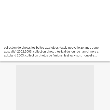
collection de photos les boites aux lettres (exclu nouvelle zelande , une
australie) 2002.2003. collection photo : festival du jour de l an chinois a
aukcland 2003. collection photos de fanions, festival vison, nouvelle
zelande, jour de l an 2003. photo...