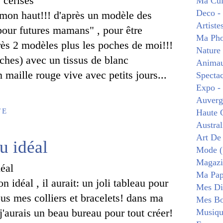
Ma Cui
Deco -
ni mon haut!!! d'après un modèle des
Artiste
pour futures mamans" , pour être
Ma Pho
rès 2 modèles plus les poches de moi!!!
Nature
oches) avec un tissus de blanc
Animau
maille rouge vive avec petits jours...
Spectac
Expo -
Auverg
TE
Haute 
Austral
Art De
u idéal
Mode (
Magazi
Ma Pape
 idéal , il aurait: un joli tableau pour
Mes Di
us mes colliers et bracelets! dans ma
Mes Bo
j'aurais un beau bureau pour tout créer!
Musiqu