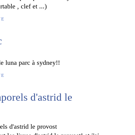
table , clef et ...)
TE
c
 de luna parc à sydney!!
TE
porels d'astrid le