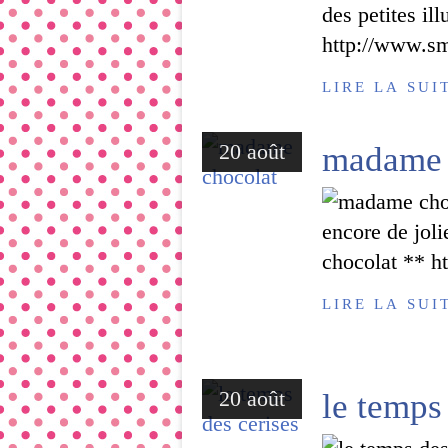
des petites il
http://www.sm
LIRE LA SUI
20 août
madame 
encore de jol
chocolat ** h
LIRE LA SUI
20 août
le temps