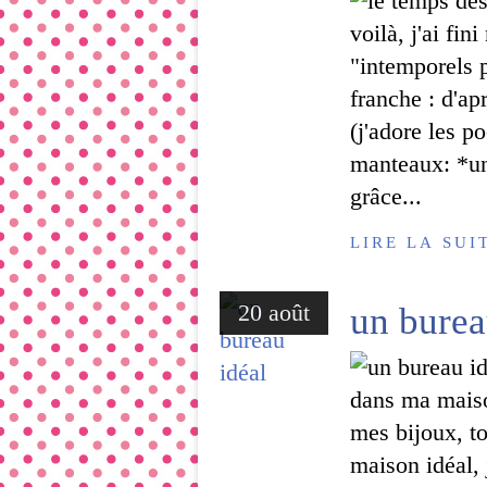
voilà, j'ai fi
"intemporels 
franche : d'ap
(j'adore les p
manteaux: *un 
grâce...
LIRE LA SUI
20 août
un burea
dans ma maison
mes bijoux, to
maison idéal, 