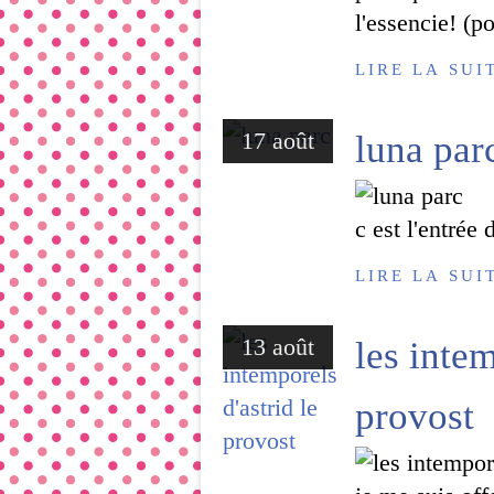
l'essencie! (por
LIRE LA SUI
17 août
luna par
c est l'entrée
LIRE LA SUI
13 août
les intem
provost