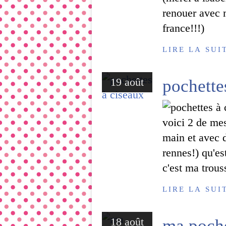
renouer avec 
france!!!)
LIRE LA SUI
19 août
pochette
voici 2 de mes
main et avec 
rennes!) qu'est
c'est ma trous
LIRE LA SUI
18 août
ma poche