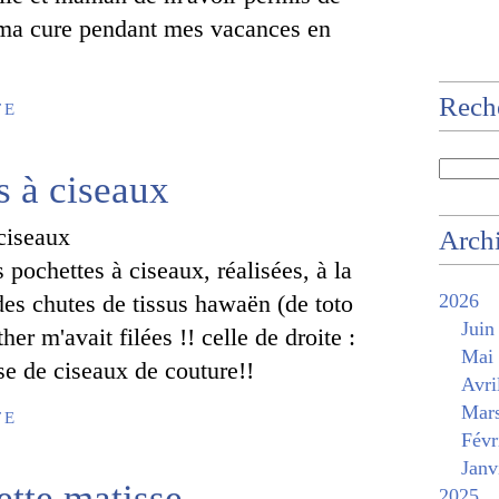
ma cure pendant mes vacances en
Rech
TE
s à ciseaux
Arch
 pochettes à ciseaux, réalisées, à la
des chutes de tissus hawaën (de toto
2026
Juin
her m'avait filées !! celle de droite :
Mai
se de ciseaux de couture!!
Avri
Mar
TE
Févr
Janv
tte matisse
2025