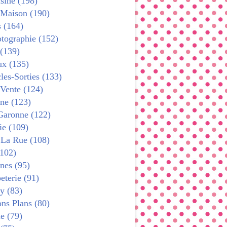
sine (198)
 Maison (190)
s (164)
tographie (152)
 (139)
x (135)
les-Sorties (133)
 Vente (124)
ne (123)
Garonne (122)
ie (109)
 La Rue (108)
102)
nes (95)
terie (91)
y (83)
ns Plans (80)
e (79)