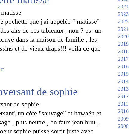
2024
2023
te pochette que j'ai appelée " matisse"
2022
2021
à des airs de ces tableaux , non ? ps: un
2020
trouvé dans la maison de famille , les
2019
ssins et de vieux draps!!! voilà ce que
2018
2017
2016
TE
2015
2014
enversant de sophie
2013
2012
2011
2010
ersant! un côté "sauvage" et hawaën et
2009
sage , plus neutre , en faux jean brut ,
2008
eur sophie puisse sortir juste avec