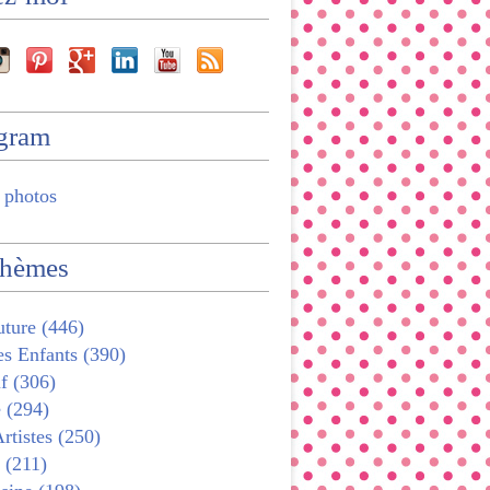
agram
 photos
thèmes
ture (446)
s Enfants (390)
f (306)
 (294)
rtistes (250)
 (211)