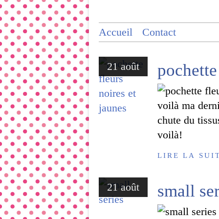
Accueil
Contact
21 août
pochette 
voilà ma derni
chute du tiss
voilà!
LIRE LA SUI
21 août
small ser