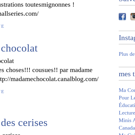
lustrations toutesmignonnes !
allseries.com/
TE
Inst
chocolat
Plus de
ies choses!!! cousues!! par madame
mes 
ttp://madamechocolat.canalblog.com/
Ma Cou
TE
Pour Le
Éducati
Lecture
 des cerises
Minis A
Canada