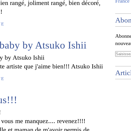
France 
 bien rangé, joliment rangé, bien décoré,
!
Abon
TE
Abonnez
baby by Atsuko Ishii
nouveau
te artiste que j'aime bien!!! Atsuko Ishii
Artic
TE
us!!!
! vous me manquez.... revenez!!!!
elle et maman de m'avoir permis de