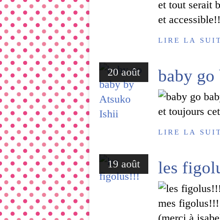
et tout serait
et accessible!!
LIRE LA SUI
20 août
baby go 
et toujours cet
LIRE LA SUI
19 août
les figol
mes figolus!!
(merci à isab