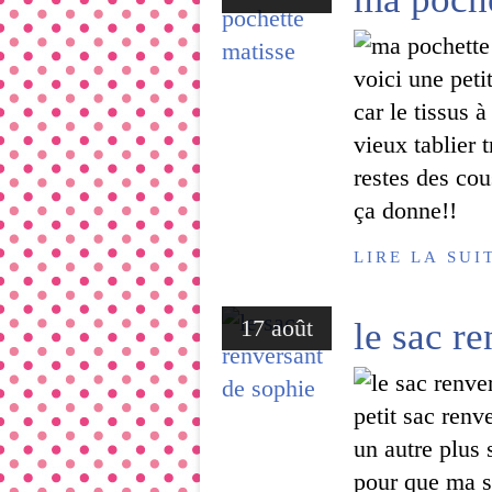
voici une peti
car le tissus 
vieux tablier 
restes des cou
ça donne!!
LIRE LA SUI
17 août
le sac r
petit sac renv
un autre plus 
pour que ma so