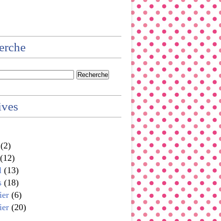
erche
ives
(2)
(12)
l
(13)
s
(18)
ier
(6)
ier
(20)