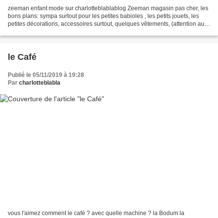
zeeman enfant mode sur charlotteblablablog Zeeman magasin pas cher, les
bons plans: sympa surtout pour les petites babioles , les petits jouets, les
petites décorations, accessoires surtout, quelques vêtements, (attention aux
tailles car ce n est pas...
le Café
Publié le 05/11/2019 à 19:28
Par
charlotteblabla
vous l'aimez comment le café ? avec quelle machine ? la Bodum la