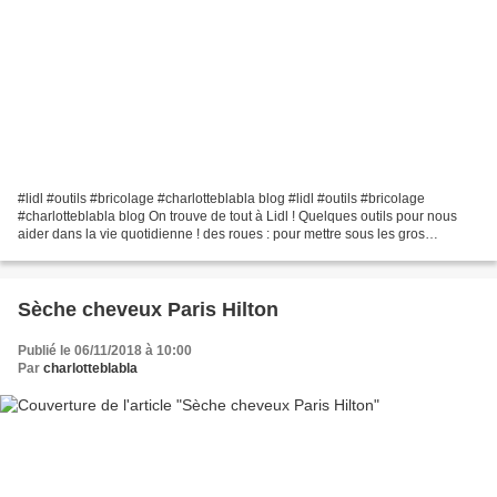
#lidl #outils #bricolage #charlotteblabla blog #lidl #outils #bricolage
#charlotteblabla blog On trouve de tout à Lidl ! Quelques outils pour nous
aider dans la vie quotidienne ! des roues : pour mettre sous les gros
meubles, tables basses par exemple...
Sèche cheveux Paris Hilton
Publié le 06/11/2018 à 10:00
Par
charlotteblabla