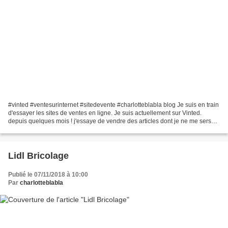
#vinted #ventesurinternet #sitedevente #charlotteblabla blog Je suis en train
d'essayer les sites de ventes en ligne. Je suis actuellement sur Vinted.
depuis quelques mois ! j'essaye de vendre des articles dont je ne me sers
plus ou qui ne me vont plus......
Lidl Bricolage
Publié le 07/11/2018 à 10:00
Par
charlotteblabla