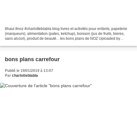
#haul #noz #charlotteblabla blog livres et activités pour enfants, papeterie
(marqueurs), alimentation (pates, ketchup), boisson (jus de fruits, bieres,
sans alcool), produit de beauté... les bons plans de NOZ Uploaded by
charlotteblabla on 2019-02-1...
bons plans carrefour
Publié le 19/01/2019 à 13:07
Par
charlotteblabla