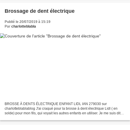
Brossage de dent électrique
Publié le 20/07/2019 à 15:19
Par
charlotteblabla
BROSSE À DENTS ÉLECTRIQUE ENFANT LIDL IAN 279030 sur
charlotteblablablog J'ai craqué pour la brosse à dent électrique Lidl ( en
solde) pour mon fils, qui voyait les autres enfants en utiliser. Je me suis dit
que cela le motiverai plus pour son brossage...