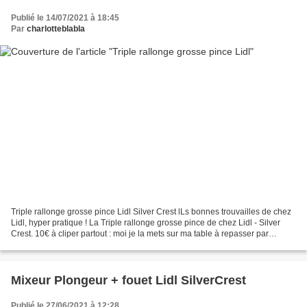
Publié le 14/07/2021 à 18:45
Par
charlotteblabla
Triple rallonge grosse pince Lidl Silver Crest lLs bonnes trouvailles de chez
Lidl, hyper pratique ! La Triple rallonge grosse pince de chez Lidl - Silver
Crest. 10€ à cliper partout : moi je la mets sur ma table à repasser par
exemple pour avoir un max...
Mixeur Plongeur + fouet Lidl SilverCrest
Publié le 27/06/2021 à 12:28