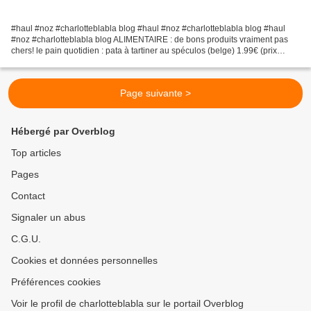
#haul #noz #charlotteblabla blog #haul #noz #charlotteblabla blog #haul
#noz #charlotteblabla blog ALIMENTAIRE : de bons produits vraiment pas
chers! le pain quotidien : pata à tartiner au spéculos (belge) 1.99€ (prix
11.25$) , détail composition gateaux...
Page suivante >
Hébergé par Overblog
Top articles
Pages
Contact
Signaler un abus
C.G.U.
Cookies et données personnelles
Préférences cookies
Voir le profil de charlotteblabla sur le portail Overblog