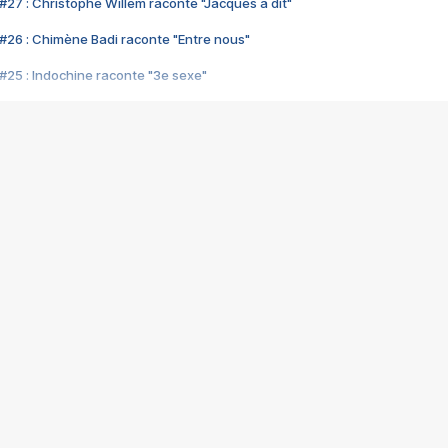
#27 : Christophe Willem raconte "Jacques a dit"
#26 : Chimène Badi raconte "Entre nous"
#25 : Indochine raconte "3e sexe"
#24 : Zaho raconte "C'est chelou"
#23 : Patrick Bruel raconte "Au café des délices"
#22 : Kyo raconte "Le chemin"
#21 : Nolwenn Leroy raconte "Cassé"
#20 : Patrick Hernandez raconte "Born to be alive"
#19 : Lorie raconte "Près de moi"
#18 : Michael Jones raconte "A nos actes manqués" (avec Jean-Jacque
#17 : Khaled raconte "Aïcha"
#16 : Corneille raconte "Parce qu'on vient de loin"
#15 : Indochine raconte "L'aventurier"