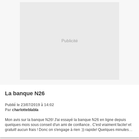
Publicité
La banque N26
Publié le 23/07/2019 à 14:02
Par
charlotteblabla
Mon avis sur la banque N26! J'ai essayé la banque N26 en ligne depuis
quelques mois sous conseil d'un ami de confiance.. C'est vraiment facile! et
gratuit! aucun frais ! Donc on s'engage à rien :)) rapide! Quelques minutes
suffisent! pour essayer c est...