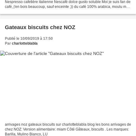
Nespresso cafetière italienne Nescafé dolce gusto soluble Moi je suis fan de
café, j'en bois beaucoup, sauf enceinte ;)) du café 100% arabica, moulu mais
aussi en capsules (au boulot) :))...
Gateaux biscuits chez NOZ
Publié le 10/09/2019 à 17:50
Par
charlotteblabla
arrivages noz gateaux biscuits sur charlotteblabla blog les bons arrivages de
chez NOZ: Version alimentaire: miam Côté Gâteaux, biscuits . Les marques:
Barilla, Mulino Bianco, LU