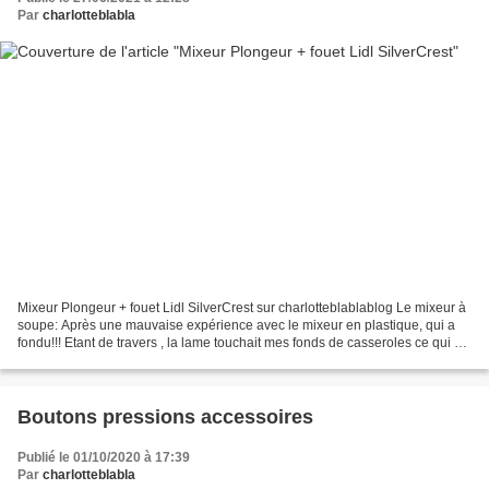
Par
charlotteblabla
Mixeur Plongeur + fouet Lidl SilverCrest sur charlotteblablablog Le mixeur à
soupe: Après une mauvaise expérience avec le mixeur en plastique, qui a
fondu!!! Etant de travers , la lame touchait mes fonds de casseroles ce qui a
ruiné mes supers cocottes...
Boutons pressions accessoires
Publié le 01/10/2020 à 17:39
Par
charlotteblabla