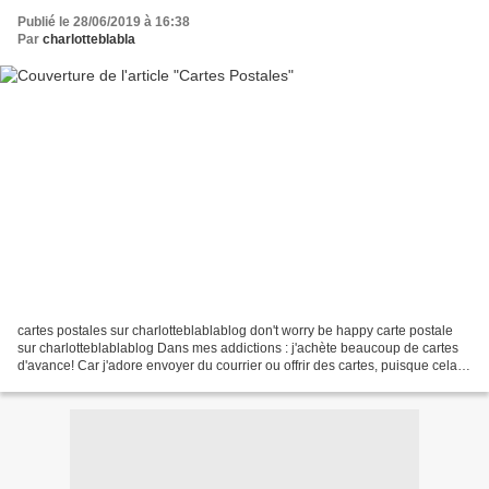
Publié le 28/06/2019 à 16:38
Par
charlotteblabla
cartes postales sur charlotteblablablog don't worry be happy carte postale
sur charlotteblablablog Dans mes addictions : j'achète beaucoup de cartes
d'avance! Car j'adore envoyer du courrier ou offrir des cartes, puisque cela
se fait de moins en moins......