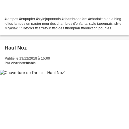
#lampes #enpapier #stylejaponnais #chambreenfant #charlotteblabla blog
jolies lampes en papier pour des chambres d'enfants, style japonnais, style
Miyasaki : "Totoro"! #carrefour #soldes #bonplan #reduction pour les
amateurs de bocaux maisons et et stérilisations,...
Haul Noz
Publié le 13/12/2018 à 15:09
Par
charlotteblabla