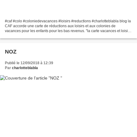
#caf #colo #coloniedevacances #loisirs #reductions #charlotteblabla blog la
CAF accorde une carte de réductions aux loisirs et aux colonies de
vacances pour les enfants pour les bas revenus. "la carte vacances et loisirs"
: faut la demander à la CAF....
NOZ
Publié le 12/09/2018 à 12:39
Par
charlotteblabla