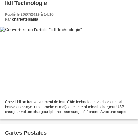
lidl Technologie
Publié le 20/07/2019 à 14:16
Par
charlotteblabla
Chez Lidl on trouve vraiment de tout! Côté technologie voici ce que j'ai
trouvé et essayé. ( ma proche et moi). enceinte bluetooth chargeur USB
chargeur voiture chargeur iphone - samsung - téléphone Avec une super
garantie ( 3 ans!) les seuls qui font...
Cartes Postales