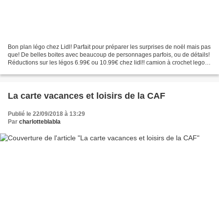
Bon plan légo chez Lidl! Parfait pour préparer les surprises de noël mais pas
que! De belles boites avec beaucoup de personnages parfois, ou de détails!
Réductions sur les légos 6.99€ ou 10.99€ chez lidl!! camion à crochet lego
42084 l'arrestation hors...
La carte vacances et loisirs de la CAF
Publié le 22/09/2018 à 13:29
Par
charlotteblabla