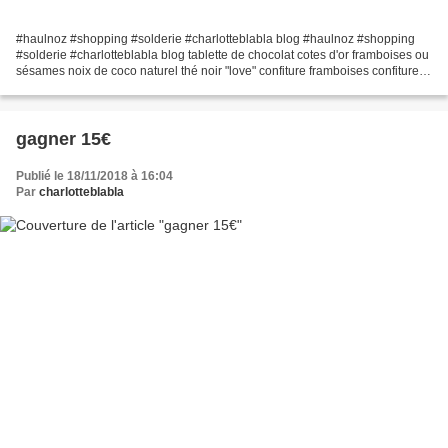
#haulnoz #shopping #solderie #charlotteblabla blog #haulnoz #shopping
#solderie #charlotteblabla blog tablette de chocolat cotes d'or framboises ou
sésames noix de coco naturel thé noir "love" confiture framboises confiture
gelée citron anglaise rose's...
gagner 15€
Publié le 18/11/2018 à 16:04
Par
charlotteblabla