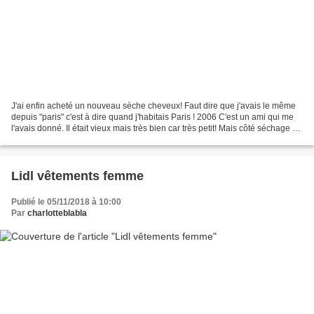
J'ai enfin acheté un nouveau sèche cheveux! Faut dire que j'avais le même
depuis "paris" c'est à dire quand j'habitais Paris ! 2006 C'est un ami qui me
l'avais donné. Il était vieux mais très bien car très petit! Mais côté séchage et
consommation électrique,...
Lidl vêtements femme
Publié le 05/11/2018 à 10:00
Par
charlotteblabla