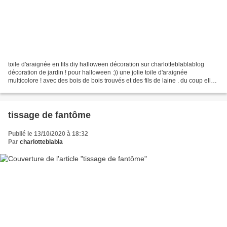
toile d'araignée en fils diy halloween décoration sur charlotteblablablog
décoration de jardin ! pour halloween :)) une jolie toile d'araignée
multicolore ! avec des bois de bois trouvés et des fils de laine . du coup elle
prend la rosée aussi ;)) "grande...
tissage de fantôme
Publié le 13/10/2020 à 18:32
Par
charlotteblabla