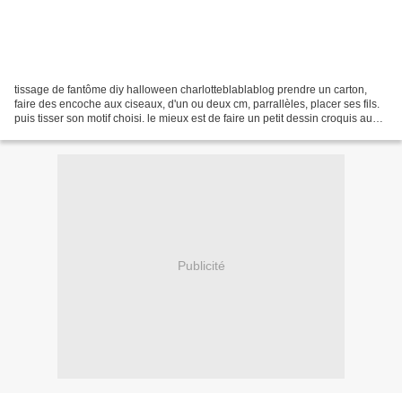
tissage de fantôme diy halloween charlotteblablablog prendre un carton,
faire des encoche aux ciseaux, d'un ou deux cm, parrallèles, placer ses fils.
puis tisser son motif choisi. le mieux est de faire un petit dessin croquis au
préalable ;) pour le fantôme...
Publicité