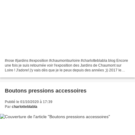
#rose #jardins #exposition #chaumontsurloire #charlotteblabla blog Encore
une fois je suis retournée voir l'exposition des Jardins de Chaumont sur
Loire ! J'adore! j'y vais dès que je le peux depuis des années ;)) 2017 le
thème étant le "pouvoir des fleurs"....
Boutons pressions accessoires
Publié le 01/10/2020 à 17:39
Par
charlotteblabla