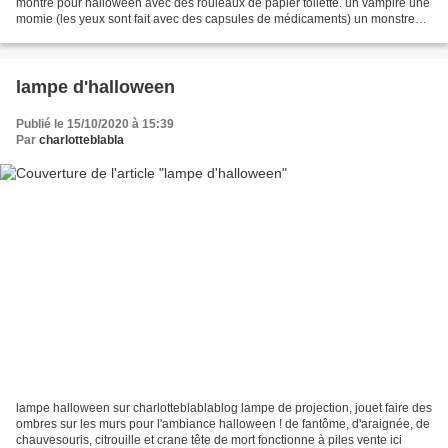
montre pour halloween avec des rouleaux de papier toilette. un vampire une
momie (les yeux sont fait avec des capsules de médicaments) un monstre
vert ! réalisé par des enfants de...
lampe d'halloween
Publié le 15/10/2020 à 15:39
Par
charlotteblabla
lampe halloween sur charlotteblablablog lampe de projection, jouet faire des
ombres sur les murs pour l'ambiance halloween ! de fantôme, d'araignée, de
chauvesouris, citrouille et crane tête de mort fonctionne à piles vente ici