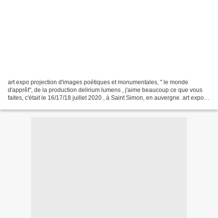
art expo projection d'images poétiques et monumentales, " le monde
d'apprêt", de la production delirium lumens , j'aime beaucoup ce que vous
faites, c'était le 16/17/18 juillet 2020 , à Saint Simon, en auvergne. art expo
projection, d'images poétiques...