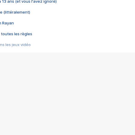
 a 13 ans (et vous l'avez ignoré)
e (littéralement)
im Rayan
 toutes les règles
s les jeux vidéo
us choquant de Rockstar ? - Le scandale BULLY
e plus moche de Steam
du RÊVE tourne au CAUCHEMAR
pendant 8 heures
it… à tort
umiliés par un jeu vidéo
ire - Final Fantasy 8
ti un empire - Age of Empires