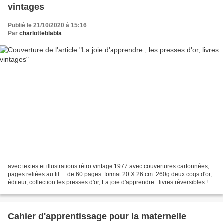
vintages
Publié le 21/10/2020 à 15:16
Par
charlotteblabla
avec textes et illustrations rétro vintage 1977 avec couvertures cartonnées,
pages reliées au fil. + de 60 pages. format 20 X 26 cm. 260g deux coqs d'or,
éditeur, collection les presses d'or, La joie d'apprendre . livres réversibles !
livre vintage,...
Cahier d'apprentissage pour la maternelle