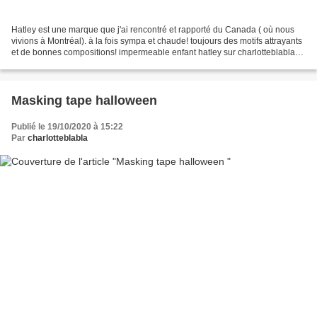
Hatley est une marque que j'ai rencontré et rapporté du Canada ( où nous
vivions à Montréal). à la fois sympa et chaude! toujours des motifs attrayants
et de bonnes compositions! impermeable enfant hatley sur charlotteblabla
blog imperméable hatley 8...
Masking tape halloween
Publié le 19/10/2020 à 15:22
Par
charlotteblabla