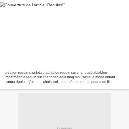
création requin charlotteblablablog requin sur charlotteblablablog
imperméable requin sur charlotteblabla blog moi j'aime la mode enfant
sympa rigolote! j'ai donc choisi cet imperméable requin pour mon fils
!marque CIRCO, acheté à Montréal- Canada. A