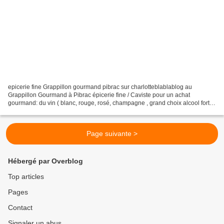
epicerie fine Grappillon gourmand pibrac sur charlotteblablablog au
Grappillon Gourmand à Pibrac épicerie fine / Caviste pour un achat
gourmand: du vin ( blanc, rouge, rosé, champagne , grand choix alcool fort et
raffiné bières locales fromages pain de...
Page suivante >
Hébergé par Overblog
Top articles
Pages
Contact
Signaler un abus