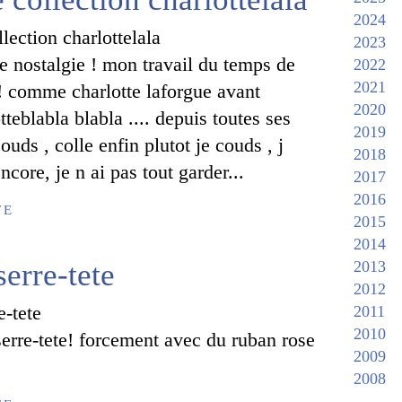
2024
2023
de nostalgie ! mon travail du temps de
2022
2021
!! comme charlotte laforgue avant
2020
tteblabla blabla .... depuis toutes ses
2019
ouds , colle enfin plutot je couds , j
2018
ncore, je n ai pas tout garder...
2017
2016
TE
2015
2014
serre-tete
2013
2012
2011
2010
erre-tete! forcement avec du ruban rose
2009
2008