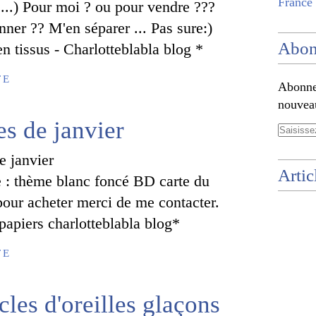
France 
 ...) Pour moi ? ou pour vendre ???
nner ?? M'en séparer ... Pas sure:)
Abon
 tissus - Charlotteblabla blog *
TE
Abonnez
nouveau
es de janvier
Artic
: thème blanc foncé BD carte du
pour acheter merci de me contacter.
papiers charlotteblabla blog*
TE
les d'oreilles glaçons