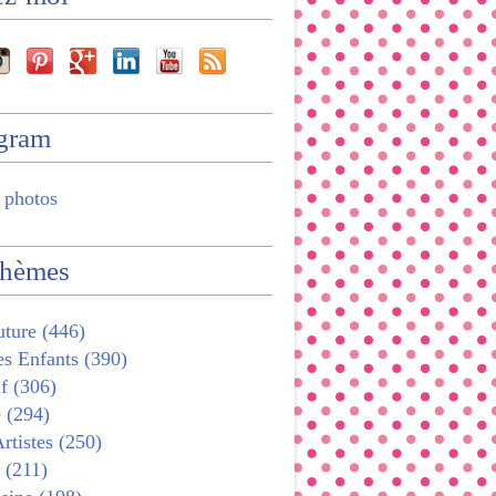
agram
 photos
thèmes
ture (446)
s Enfants (390)
f (306)
 (294)
rtistes (250)
 (211)