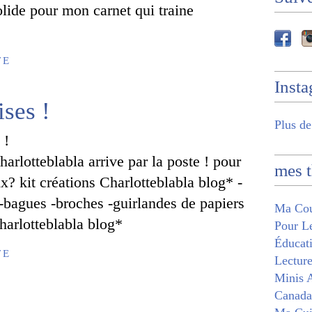
olide pour mon carnet qui traine
TE
Inst
ises !
Plus de
harlotteblabla arrive par la poste ! pour
mes 
x? kit créations Charlotteblabla blog* -
-bagues -broches -guirlandes de papiers
Ma Cou
charlotteblabla blog*
Pour Le
Éducati
TE
Lecture
Minis A
Canada