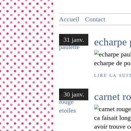
Accueil
Contact
31 janv.
echarpe 
echarpe de pol
LIRE LA SUI
30 janv.
carnet r
ca faisait lon
avoir trouve ce