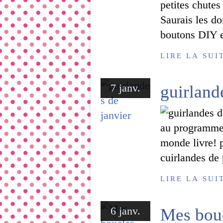
petites chutes
Saurais les do
boutons DIY en
LIRE LA SUI
7 janv.
guirland
au programme 
monde livre! 
cuirlandes de 
LIRE LA SUI
6 janv.
Mes bouc