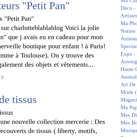
Ma Cui
teurs "Petit Pan"
Deco -
Artiste
Ma Pho
 sur charlotteblablablog Voici la jolie
Nature
pan" que j avais eu en cadeau pour mon
Animau
erveille boutique pour enfant ! à Paris!
Spectac
Expo -
 comme à Toulouse). On y trouve des
Auverg
galement des objets et vêtements...
Haute 
Austral
TE
Art De
Mode (
de tissus
Magazi
Ma Pape
Mes Di
ne nouvelle collection mercerie : Des
Mes Bo
couverts de tissus ( liberty, motifs,
Musiqu