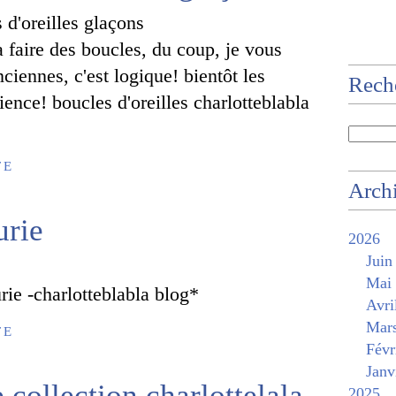
 faire des boucles, du coup, je vous
iennes, c'est logique! bientôt les
Rech
ience! boucles d'oreilles charlotteblabla
TE
Arch
urie
2026
Juin
Mai
rie -charlotteblabla blog*
Avri
Mar
TE
Févr
Janv
 collection charlottelala
2025