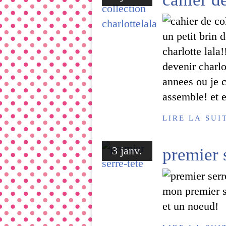
un petit brin 
charlotte lala
devenir charlo
annees ou je c
assemble! et e
LIRE LA SUI
3 janv.
premier 
mon premier s
et un noeud!