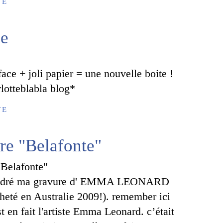
TE
be
ace + joli papier = une nouvelle boite !
lotteblabla blog*
TE
e "Belafonte"
ncadré ma gravure d' EMMA LEONARD
heté en Australie 2009!). remember ici
t en fait l'artiste Emma Leonard. c’était