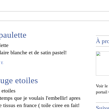
paulette
À pr
aire blanche et de satin pastel!
TE
ouge etoiles
Voir le
portail
gtemps que je voulais l'embellir! apres
 tissus en france ( toile ciree en fait!
Suiv