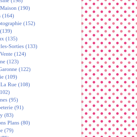
sine (198)
 Maison (190)
s (164)
tographie (152)
 (139)
x (135)
les-Sorties (133)
 Vente (124)
ne (123)
Garonne (122)
ie (109)
 La Rue (108)
102)
nes (95)
terie (91)
y (83)
ns Plans (80)
e (79)