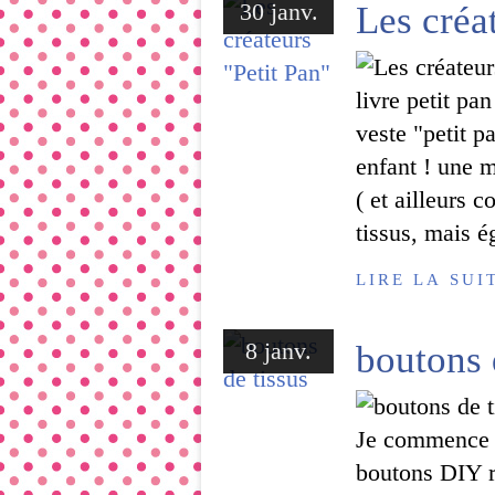
30 janv.
Les créa
livre petit pan
veste "petit 
enfant ! une m
( et ailleurs
tissus, mais é
LIRE LA SUI
8 janv.
boutons 
Je commence u
boutons DIY re