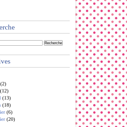
erche
ives
(2)
(12)
l
(13)
s
(18)
ier
(6)
ier
(20)