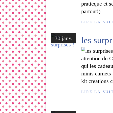
praticque et s
partout!)
LIRE LA SUI
30 janv.
les surpr
attention du C
qui les cadeau
minis carnets 
kit creations 
LIRE LA SUI