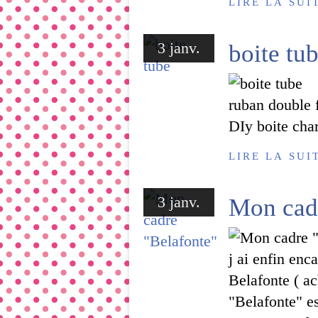
LIRE LA SUI
3 janv.
boite tu
ruban double f
DIy boite char
LIRE LA SUI
3 janv.
Mon cadr
j ai enfin e
Belafonte ( ac
"Belafonte" es