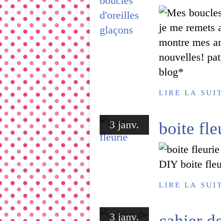
je me remets a
montre mes anc
nouvelles! pat
blog*
LIRE LA SUI
3 janv.
boite fle
DIY boite fleu
LIRE LA SUI
3 janv.
cahier de