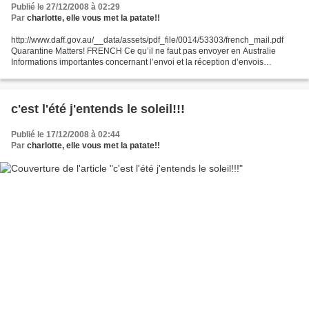
Publié le 27/12/2008 à 02:29
Par
charlotte, elle vous met la patate!!
http://www.daff.gov.au/__data/assets/pdf_file/0014/53303/french_mail.pdf
Quarantine Matters! FRENCH Ce qu’il ne faut pas envoyer en Australie
Informations importantes concernant l’envoi et la réception d’envois
internationaux Articles qui seront retirés...
c'est l'été j'entends le soleil!!!
Publié le 17/12/2008 à 02:44
Par
charlotte, elle vous met la patate!!