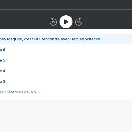
bey Maguire, c'est lui ! Rencontre avec Damien Witecka
e 6
e 5
e 4
e 3
s créatrices de la VF !
e 2
e 1
e Mektoub My Love arrive enfin ! Rencontre avec Shaïn Boumedine et Sal