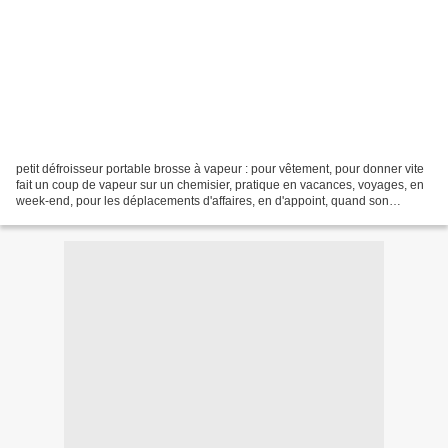
petit défroisseur portable brosse à vapeur : pour vêtement, pour donner vite
fait un coup de vapeur sur un chemisier, pratique en vacances, voyages, en
week-end, pour les déplacements d'affaires, en d'appoint, quand son
chemisier à un petit pli ;)) à...