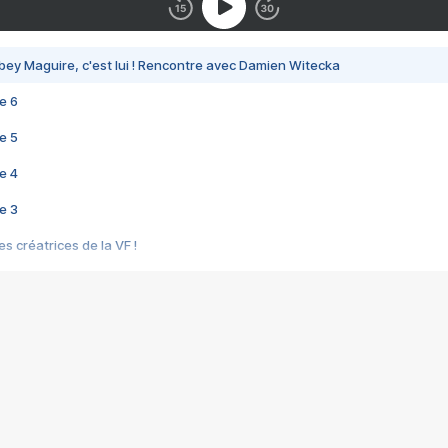
bey Maguire, c'est lui ! Rencontre avec Damien Witecka
e 6
e 5
e 4
e 3
s créatrices de la VF !
e 2
e 1
e Mektoub My Love arrive enfin ! Rencontre avec Shaïn Boumedine et Sal
i : après Toni en famille
elle réalise le bouleversant Dites lui que je l'aime