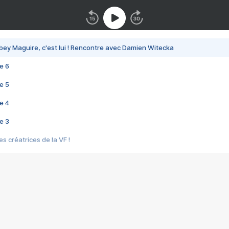
bey Maguire, c'est lui ! Rencontre avec Damien Witecka
e 6
e 5
e 4
e 3
s créatrices de la VF !
e 2
e 1
e Mektoub My Love arrive enfin ! Rencontre avec Shaïn Boumedine et Sal
i : après Toni en famille