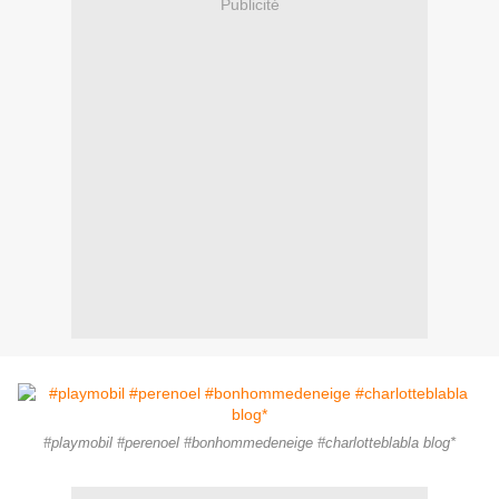
Publicité
#playmobil #perenoel #bonhommedeneige #charlotteblabla blog*