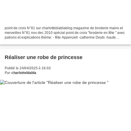
point de croix N°81 sur charlotteblablablog magazine de broderie mains et
merveilles N°81 nov dec 2010 spécial point de croix "broderie en fête " avec
patrons et explications thème: - fête Appenzell -catherine Deyts -haute
couture Didier Ludot -calendrier...
Réaliser une robe de princesse
Publié le 24/04/2025 à 16:02
Par
charlotteblabla