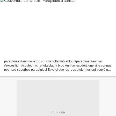
parapluies d'aurillac expo sur charlotteblablablog #parapluie #aurillac
#exposition #couleur #charlotteblabla blog Aurillac est déjà une ville connue
pour ses superbes parapluies! Et voici que les rues piétonnes ont trouvé une
couverture colorée! parapluies...
Publicité