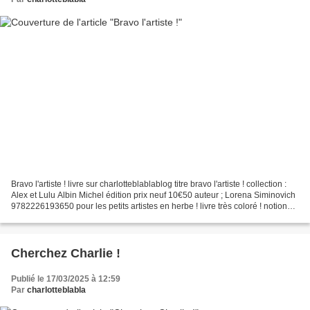
Bravo l'artiste ! livre sur charlotteblablablog titre bravo l'artiste ! collection :
Alex et Lulu Albin Michel édition prix neuf 10€50 auteur ; Lorena Siminovich
9782226193650 pour les petits artistes en herbe ! livre très coloré ! notions
de couleurs...
Cherchez Charlie !
Publié le 17/03/2025 à 12:59
Par
charlotteblabla