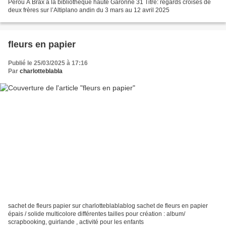
Pérou À Brax à la bibliothèque haute Garonne 31 Titre: regards croises de
deux frères sur l’Altiplano andin du 3 mars au 12 avril 2025
fleurs en papier
Publié le 25/03/2025 à 17:16
Par
charlotteblabla
sachet de fleurs papier sur charlotteblablablog sachet de fleurs en papier
épais / solide multicolore différentes tailles pour création : album/
scrapbooking, guirlande , activité pour les enfants