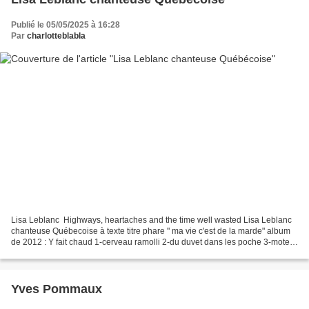
Publié le 05/05/2025 à 16:28
Par
charlotteblabla
Lisa Leblanc Highways, heartaches and the time well wasted Lisa Leblanc
chanteuse Québecoise à texte titre phare " ma vie c'est de la marde" album
de 2012 : Y fait chaud 1-cerveau ramolli 2-du duvet dans les poche 3-motel
4-juste parce que j'peux 5-j'pas...
Yves Pommaux