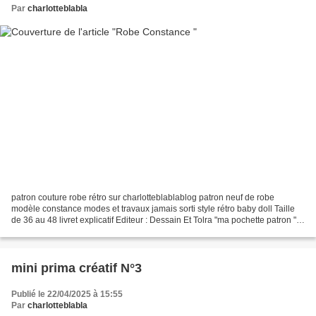
Par
charlotteblabla
patron couture robe rétro sur charlotteblablablog patron neuf de robe
modèle constance modes et travaux jamais sorti style rétro baby doll Taille
de 36 au 48 livret explicatif Editeur : Dessain Et Tolra "ma pochette patron "
livret de 12 pages + patron...
mini prima créatif N°3
Publié le 22/04/2025 à 15:55
Par
charlotteblabla