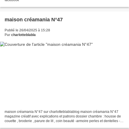
maison créamania N°47
Publié le 26/04/2025 à 15:28
Par
charlotteblabla
maison créamania N°47 sur charlotteblablablog maison créamania N°47
magazine créatif avec explications et patrons dossier chambre : housse de
couette , broderie , parure de lit , coin beauté -armoire perles et dentelles -
plateau vraies fleurs & service...