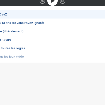
 DayZ
 a 13 ans (et vous l'avez ignoré)
e (littéralement)
im Rayan
 toutes les règles
s les jeux vidéo
us choquant de Rockstar ? - Le scandale BULLY
e plus moche de Steam
du RÊVE tourne au CAUCHEMAR
pendant 8 heures
it… à tort