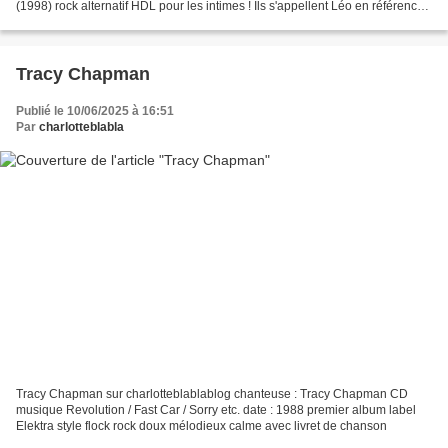
(1998) rock alternatif HDL pour les intimes ! Ils s'appellent Léo en référence
à une chanson des VRP :...
Tracy Chapman
Publié le 10/06/2025 à 16:51
Par
charlotteblabla
Tracy Chapman sur charlotteblablablog chanteuse : Tracy Chapman CD
musique Revolution / Fast Car / Sorry etc. date : 1988 premier album label
Elektra style flock rock doux mélodieux calme avec livret de chanson