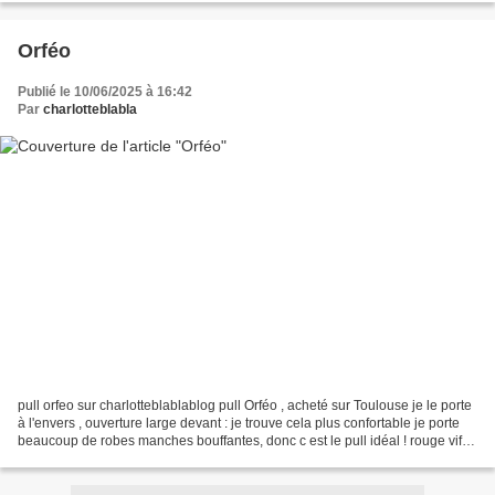
Orféo
Publié le 10/06/2025 à 16:42
Par
charlotteblabla
pull orfeo sur charlotteblablablog pull Orféo , acheté sur Toulouse je le porte
à l'envers , ouverture large devant : je trouve cela plus confortable je porte
beaucoup de robes manches bouffantes, donc c est le pull idéal ! rouge vif
motif ajouré dentelle...