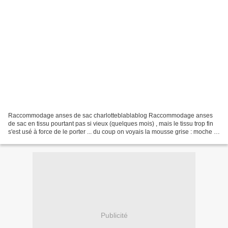
Raccommodage anses de sac charlotteblablablog Raccommodage anses
de sac en tissu pourtant pas si vieux (quelques mois) , mais le tissu trop fin
s'est usé à force de le porter ... du coup on voyais la mousse grise : moche .
alors j'ai pris une chute (...
Publicité