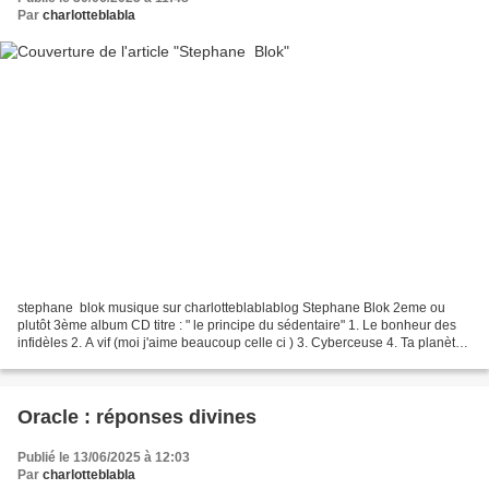
Par
charlotteblabla
stephane blok musique sur charlotteblablablog Stephane Blok 2eme ou
plutôt 3ème album CD titre : " le principe du sédentaire" 1. Le bonheur des
infidèles 2. A vif (moi j'aime beaucoup celle ci ) 3. Cyberceuse 4. Ta planète
5. En fin de compte 6. Le jardin...
Oracle : réponses divines
Publié le 13/06/2025 à 12:03
Par
charlotteblabla