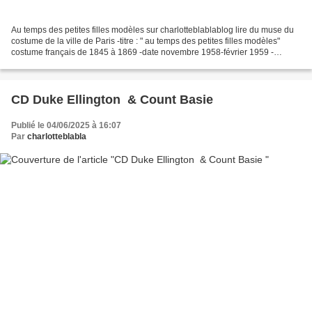
Au temps des petites filles modèles sur charlotteblablablog lire du muse du
costume de la ville de Paris -titre : " au temps des petites filles modèles"
costume français de 1845 à 1869 -date novembre 1958-février 1959 -
(annexe du musée carnavalet) -hommage...
CD Duke Ellington & Count Basie
Publié le 04/06/2025 à 16:07
Par
charlotteblabla