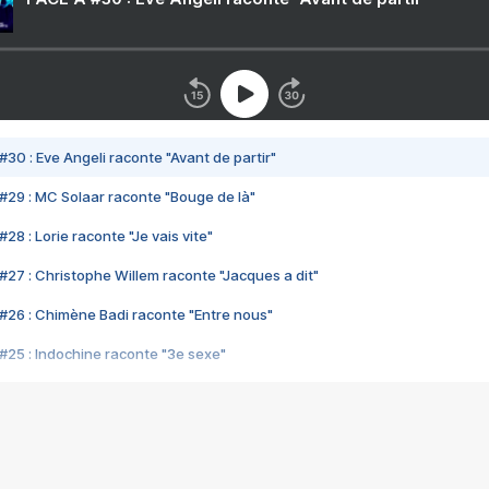
#30 : Eve Angeli raconte "Avant de partir"
#29 : MC Solaar raconte "Bouge de là"
28 : Lorie raconte "Je vais vite"
#27 : Christophe Willem raconte "Jacques a dit"
#26 : Chimène Badi raconte "Entre nous"
#25 : Indochine raconte "3e sexe"
#24 : Zaho raconte "C'est chelou"
#23 : Patrick Bruel raconte "Au café des délices"
#22 : Kyo raconte "Le chemin"