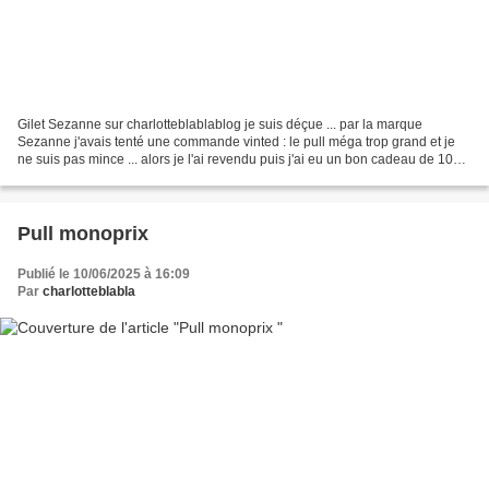
Gilet Sezanne sur charlotteblablablog je suis déçue ... par la marque
Sezanne j'avais tenté une commande vinted : le pull méga trop grand et je
ne suis pas mince ... alors je l'ai revendu puis j'ai eu un bon cadeau de 100€
pour noël j'ai mis 6 mois à...
Pull monoprix
Publié le 10/06/2025 à 16:09
Par
charlotteblabla