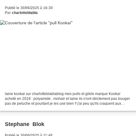
Publié le 30/06/2025 à 16:30
Par
charlotteblabla
laine kookai sur charlotteblablablog mes pulls et gilets marque Kookaï
acheté en 2018 : polyamide , mohair et laine ils n'ont strictement pas bouger
pas de peluche et pourtant je les use bien !! j'ai peu qu'ils craquent aux
coudes !! excellent qualité...
Stephane Blok
Publié le 30/06/2025 à 11:48