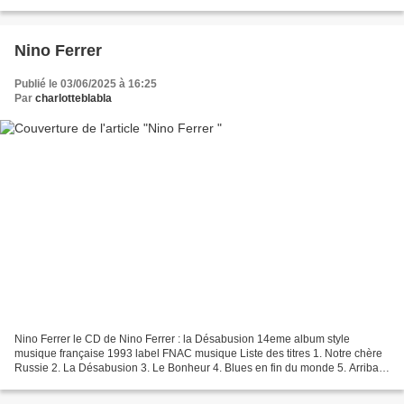
Nino Ferrer
Publié le 03/06/2025 à 16:25
Par
charlotteblabla
Nino Ferrer le CD de Nino Ferrer : la Désabusion 14eme album style
musique française 1993 label FNAC musique Liste des titres 1. Notre chère
Russie 2. La Désabusion 3. Le Bonheur 4. Blues en fin du monde 5. Arriba
Santana 6. La Danse de la pluie 7....