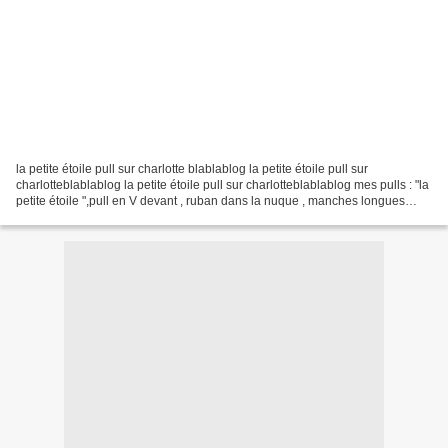
la petite étoile pull sur charlotte blablablog la petite étoile pull sur
charlotteblablablog la petite étoile pull sur charlotteblablablog mes pulls : "la
petite étoile ",pull en V devant , ruban dans la nuque , manches longues
coupe droite Marilise...