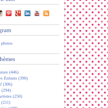
agram
 photos
thèmes
ture (446)
s Enfants (390)
f (306)
 (294)
rtistes (250)
 (211)