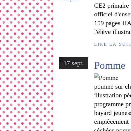
CE2 primaire c
officiel d'en
159 pages HAT
l'élève illustr
LIRE LA SUI
17 sept.
Pomme
pomme sur cha
illustration p
programme pri
bayard jeuness
empiècement
séchées pomme