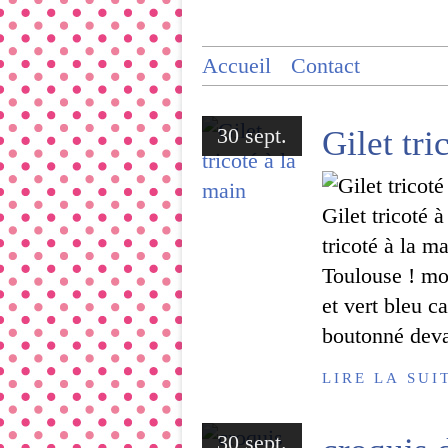
Accueil
Contact
30 sept.
Gilet tri
Gilet tricoté 
tricoté à la m
Toulouse ! mo
et vert bleu c
boutonné dev
LIRE LA SUI
30 sept.