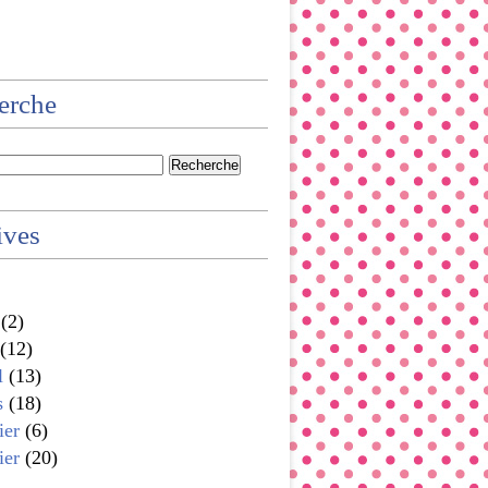
erche
ives
(2)
(12)
l
(13)
s
(18)
ier
(6)
ier
(20)