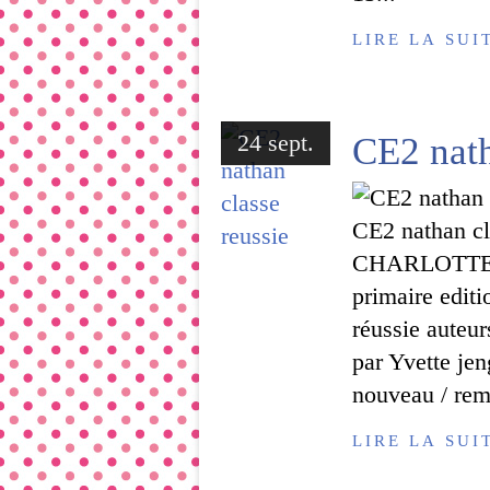
LIRE LA SUI
24 sept.
CE2 nath
CE2 nathan cl
CHARLOTTE
primaire editi
réussie auteur
par Yvette jen
nouveau / remp
LIRE LA SUI