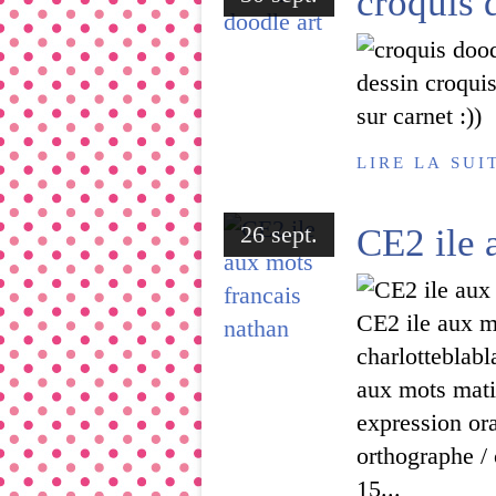
croquis 
dessin croquis
sur carnet :))
LIRE LA SUI
26 sept.
CE2 ile 
CE2 ile aux m
charlotteblabl
aux mots matiè
expression ora
orthographe / 
15...