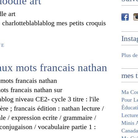
doodle art
 charlotteblablablog mes petits croquis
Inst
TE
Plus de
aux mots francais nathan
mes 
ots francais nathan sur
Ma Cou
ablog niveau CE2- cycle 3 titre : l'ile
Pour Le
re ; francais édition : nathan lecture /
Éducati
Lecture
le / expression ecrite / grammaire /
Minis A
conjugaison / vocabulaire partie 1 :
Canada