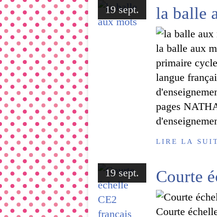
19 sept.
la balle
la balle aux 
primaire cycle
langue françai
d'enseigneme
pages NATHAN
d'enseignemen
LIRE LA SUI
19 sept.
Courte é
Courte échelle