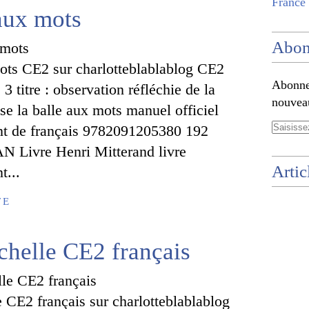
France 
 aux mots
Abon
mots CE2 sur charlotteblablablog CE2
Abonnez
 3 titre : observation réfléchie de la
nouveau
se la balle aux mots manuel officiel
nt de français 9782091205380 192
 Livre Henri Mitterand livre
Artic
t...
TE
chelle CE2 français
 CE2 français sur charlotteblablablog