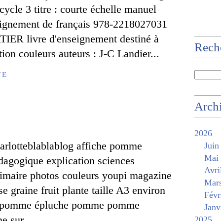
ycle 3 titre : courte échelle manuel
seignement de français 978-2218027031
IER livre d'enseignement destiné à
Rech
ation couleurs auteurs : J-C Landier...
TE
Arch
2026
rlotteblablablog affiche pomme
Juin
Mai
édagogique explication sciences
Avri
maire photos couleurs youpi magazine
Mar
e graine fruit plante taille A3 environ
Févr
 pomme épluche pomme pomme
Janv
 sur...
2025