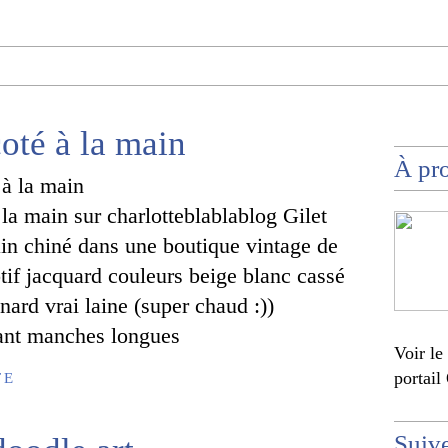
coté à la main
À pr
à la main sur charlotteblablablog Gilet
ain chiné dans une boutique vintage de
tif jacquard couleurs beige blanc cassé
anard vrai laine (super chaud :))
ant manches longues
Voir le
portail
TE
Suiv