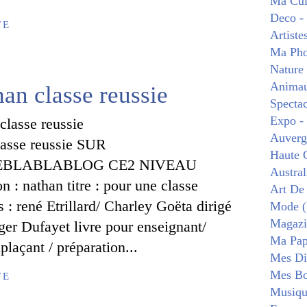
Ma Cui
Deco -
TE
Artiste
Ma Pho
Nature
Animau
an classe reussie
Spectac
Expo -
Auverg
asse reussie SUR
Haute 
BLABLABLOG CE2 NIVEAU
Austral
on : nathan titre : pour une classe
Art De
s : rené Etrillard/ Charley Goëta dirigé
Mode (
Magazi
ger Dufayet livre pour enseignant/
Ma Pape
laçant / préparation...
Mes Di
Mes Bo
TE
Musiqu