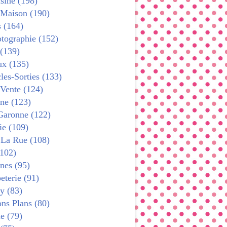
sine (198)
 Maison (190)
s (164)
tographie (152)
 (139)
x (135)
les-Sorties (133)
 Vente (124)
ne (123)
Garonne (122)
ie (109)
 La Rue (108)
102)
nes (95)
terie (91)
y (83)
ns Plans (80)
e (79)