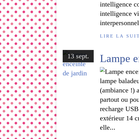
intelligence c
intelligence vi
interpersonnel
LIRE LA SUI
13 sept.
Lampe en
lampe baladeu
(ambiance !) a
partout ou po
recharge USB 
extérieur 14 
elle...