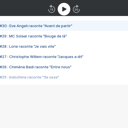
#30 : Eve Angeli raconte "Avant de partir"
#29 : MC Solaar raconte "Bouge de là"
28 : Lorie raconte "Je vais vite"
#27 : Christophe Willem raconte "Jacques a dit"
#26 : Chimène Badi raconte "Entre nous"
#25 : Indochine raconte "3e sexe"
#24 : Zaho raconte "C'est chelou"
#23 : Patrick Bruel raconte "Au café des délices"
#22 : Kyo raconte "Le chemin"
#21 : Nolwenn Leroy raconte "Cassé"